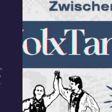
en
n
.