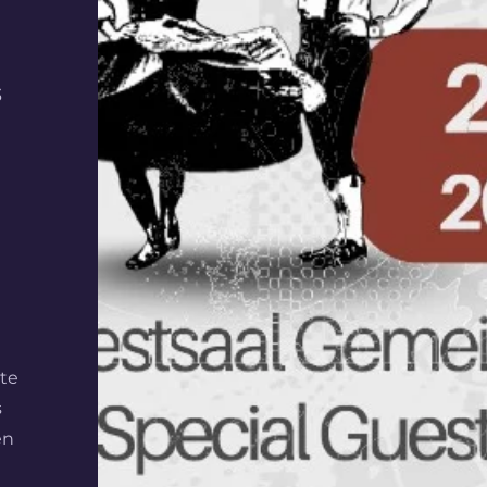
3
ste
s
en